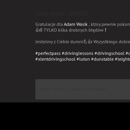
Adam Wasik- SUKCES!
Gratulacje dla
Adam Wasik
, który pewnie pokon
👍
🚦
TYLKO kilka drobnych błędów
❗️
Jesteśmy z Ciebie dumni
💪
👍
Wszystkiego dobr
#
perfectpass
#
drivinglessons
#
drivingschool
#
#
xlentdrivingschool
#
luton
#
dunstable
#
leigh
Share This Story, Choose Your Platform!