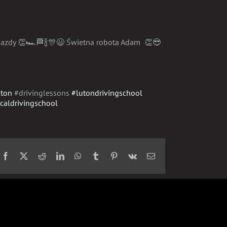
jazdy
👏
🏎
🏁
🍾
🎊
😃
Świetna robota Adam
👏
😎
uton
#drivinglessons
#
lutondrivingschool
caldrivingschool
Facebook
X
Reddit
LinkedIn
WhatsApp
Tumblr
Pinterest
Vk
Email