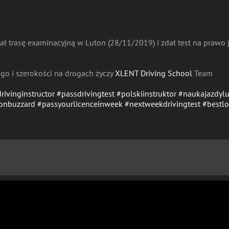
ał trasę examinacyjną w Luton (28/11/2019) i zdał test na prawo 
ego
i szerokości na drogach życzy
XLENT Driving School
Team
drivinginstructor
#
passdrivingtest
#
polskiinstruktor
#
naukajazdyl
tonbuzzard
#
passyourlicenceinweek
#
nextweekdrivingtest
#
bestlo