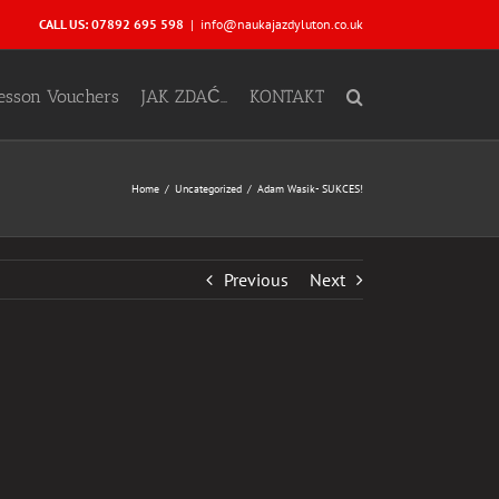
CALL US: 07892 695 598
|
info@naukajazdyluton.co.uk
Lesson Vouchers
JAK ZDAĆ…
KONTAKT
Home
Uncategorized
Adam Wasik- SUKCES!
Previous
Next