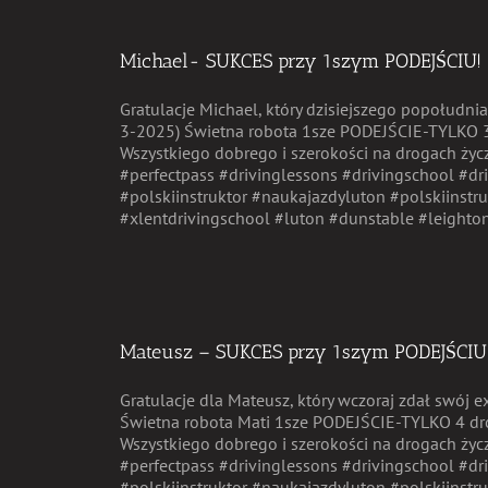
Michael- SUKCES przy 1szym PODEJŚCIU!
Gratulacje Michael, który dzisiejszego popołudni
3-2025) Świetna robota 1sze PODEJŚCIE-TYLKO 3
Wszystkiego dobrego i szerokości na drogach ży
#perfectpass #drivinglessons #drivingschool #dri
#polskiinstruktor #naukajazdyluton #polskiinstr
#xlentdrivingschool #luton #dunstable #leightonb
Mateusz – SUKCES przy 1szym PODEJŚCIU
Gratulacje dla Mateusz, który wczoraj zdał swój
Świetna robota Mati 1sze PODEJŚCIE-TYLKO 4 dro
Wszystkiego dobrego i szerokości na drogach ży
#perfectpass #drivinglessons #drivingschool #dri
#polskiinstruktor #naukajazdyluton #polskiinstr