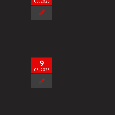
05, 2025
UKCES przy 1szym PODEJŚCIU!
Uncategorized
9
05, 2025
 SUKCES przy 1szym PODEJŚCIU!
Uncategorized