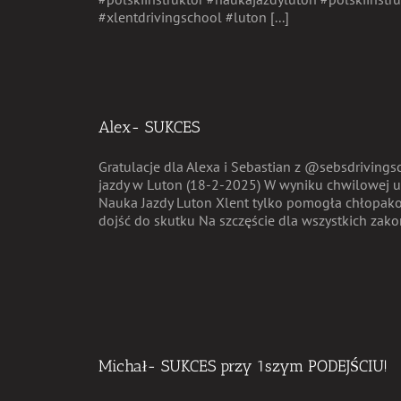
#xlentdrivingschool #luton [...]
Alex- SUKCES
Gratulacje dla Alexa i Sebastian z @sebsdrivings
jazdy w Luton (18-2-2025) W wyniku chwilowej us
Nauka Jazdy Luton Xlent tylko pomogła chłopak
dojść do skutku Na szczęście dla wszystkich zakońc
Michał- SUKCES przy 1szym PODEJŚCIU!