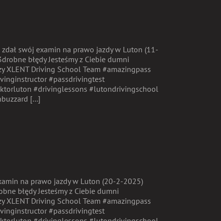
a zdał swój examin na prawo jazdy w Luton (11-
drobne błędy Jesteśmy z Ciebie dumni
czy XLENT Driving School Team #amazingpass
vinginstructor #passdrivingtest
uktorluton #drivinglessons #lutondrivingschool
uzzard [...]
 examin na prawo jazdy w Luton (20-2-2025)
bne błędy Jesteśmy z Ciebie dumni
czy XLENT Driving School Team #amazingpass
vinginstructor #passdrivingtest
uktorluton #drivinglessons #lutondrivingschool