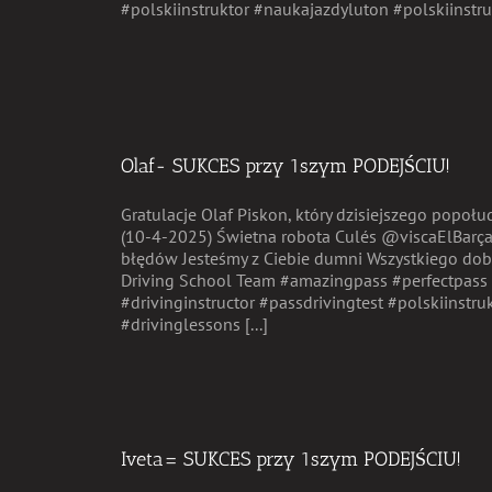
#polskiinstruktor #naukajazdyluton #polskiinstruk
Olaf- SUKCES przy 1szym PODEJŚCIU!
Gratulacje Olaf Piskon, który dzisiejszego popoł
(10-4-2025) Świetna robota Culés @viscaElBarç
błędów Jesteśmy z Ciebie dumni Wszystkiego dob
Driving School Team #amazingpass #perfectpass 
#drivinginstructor #passdrivingtest #polskiinstr
#drivinglessons [...]
Iveta= SUKCES przy 1szym PODEJŚCIU!