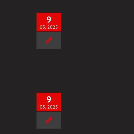
9
05, 2025
SUKCES przy 1szym PODEJŚCIU!
Uncategorized
9
05, 2025
 SUKCES przy 1szym PODEJŚCIU
Uncategorized