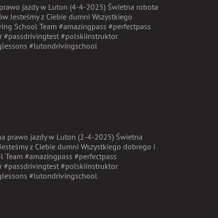
a prawo jazdy w Luton (4-4-2025) Świetna robota
ów Jesteśmy z Ciebie dumni Wszystkiego
iving School Team #amazingpass #perfectpass
r #passdrivingtest #polskiinstruktor
glessons #lutondrivingschool
n na prawo jazdy w Luton (2-4-2025) Świetna
 Jesteśmy z Ciebie dumni Wszystkiego dobrego i
ol Team #amazingpass #perfectpass
r #passdrivingtest #polskiinstruktor
glessons #lutondrivingschool