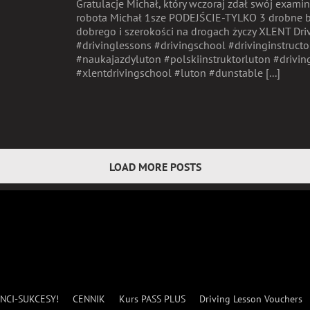
Gratulacje Michał, który wczoraj zdał swój exam
robota Michał 1sze PODEJŚCIE-TYLKO 3 drobne bł
dobrego i szerokości na drogach życzy XLENT Dr
#drivinglessons #drivingschool #drivinginstructo
#naukajazdyluton #polskiinstruktorluton #drivin
#xlentdrivingschool #luton #dunstable [...]
LOAD MORE POSTS
NCI-SUKCESY!
CENNIK
Kurs PASS PLUS
Driving Lesson Vouchers