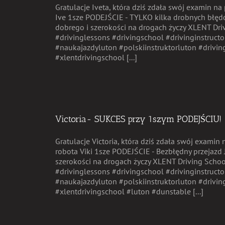
Gratulacje Iveta, która dziś zdała swój examin n
Ive 1sze PODEJŚCIE - TYLKO kilka drobnych błęd
dobrego i szerokości na drogach życzy XLENT Dr
#drivinglessons #drivingschool #drivinginstructo
#naukajazdyluton #polskiinstruktorluton #drivin
#xlentdrivingschool [...]
Victoria- SUKCES przy 1szym PODEJŚCIU!
Gratulacje Victoria, która dziś zdała swój exami
robota Viki 1sze PODEJŚCIE - Bezbłędny przejazd
szerokości na drogach życzy XLENT Driving Scho
#drivinglessons #drivingschool #drivinginstructo
#naukajazdyluton #polskiinstruktorluton #drivin
#xlentdrivingschool #luton #dunstable [...]