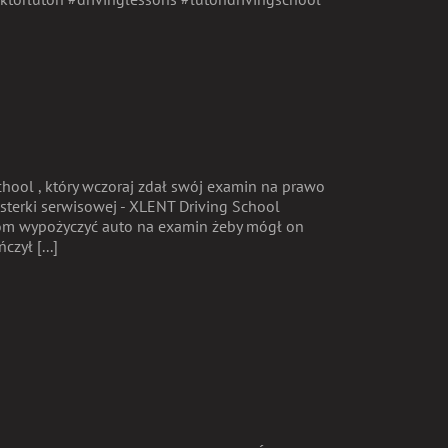
chool , który wczoraj zdał swój examin na prawo
terki serwisowej - XLENT Driving School
om wypożyczyć auto na examin żeby mógł on
zył [...]