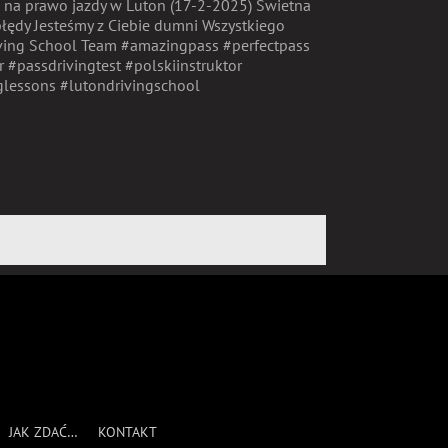
in na prawo jazdy w Luton (17-2-2025) Świetna
ędy Jesteśmy z Ciebie dumni Wszystkiego
iving School Team #amazingpass #perfectpass
r #passdrivingtest #polskiinstruktor
glessons #lutondrivingschool
JAK ZDAĆ…
KONTAKT