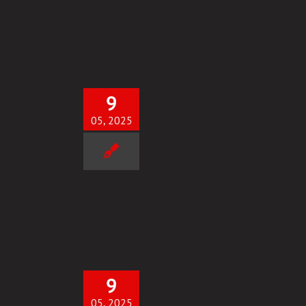
9
05, 2025
Alex- SUKCES
Uncategorized
9
05, 2025