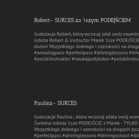
Robert- SUKCES za 1szym PODEJŚCIEM
Gratulacje Robert, który wczoraj zdał swój exami
robota Robert & instructor Marek 1sze PODEJŚCIE
dumni Wszystkiego dobrego i szerokości na drog
#amazingpass #perfectpass #drivinglessons #driv
#polskiinstruktor #naukajazdyluton #polskiinstruk
Paulina- SUKCES
Gratulacje Paulina , która wczoraj zdała swój ex
Świetna robota 1sze PODEJŚCIE z Marek - TYLKO 
Wszystkiego dobrego i szerokości na drogach ży
#perfectpass #drivinglessons #drivingschool #dri