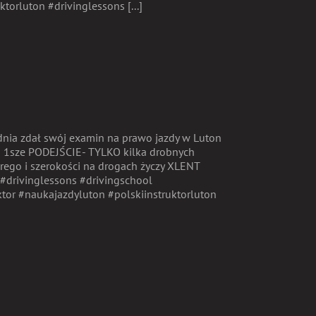
torluton #drivinglessons [...]
udnia zdał swój examin na prawo jazdy w Luton
a 1sze PODEJŚCIE- TYLKO kilka drobnych
rego i szerokości na drogach życzy XLENT
#drivinglessons #drivingschool
uktor #naukajazdyluton #polskiinstruktorluton