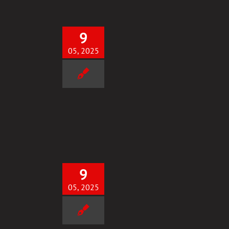
9
05, 2025
 SUKCES za 1szym PODEJŚCIEM
Uncategorized
9
05, 2025
Paulina- SUKCES