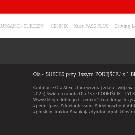
KURSANCI-SUKCESY!
CENNIK
Kurs PASS PLUS
Driving 
Ola- SUKCES przy 1szym PODEJŚCIU z 1 
Gratulacje Ola Alex, która wczoraj zdała swój ex
2025) Świetna robota Ola 1sze PODEJŚCIE - TYLK
Wszystkiego dobrego i szerokości na drogach ży
#perfectpass #drivinglessons #drivingschool #dri
#polskiinstruktor #naukajazdyluton #polskiinstruk