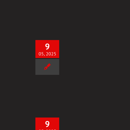
Uncategorized
9
05, 2025
UKCES przy 1szym PODEJŚCIU!
Uncategorized
9