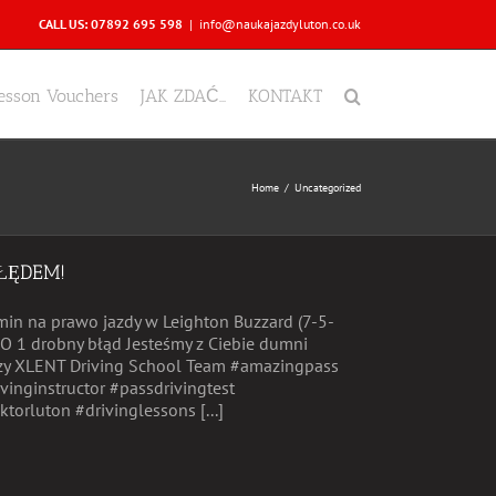
CALL US: 07892 695 598
|
info@naukajazdyluton.co.uk
Lesson Vouchers
JAK ZDAĆ…
KONTAKT
Home
Uncategorized
BŁĘDEM!
amin na prawo jazdy w Leighton Buzzard (7-5-
O 1 drobny błąd Jesteśmy z Ciebie dumni
czy XLENT Driving School Team #amazingpass
vinginstructor #passdrivingtest
torluton #drivinglessons [...]