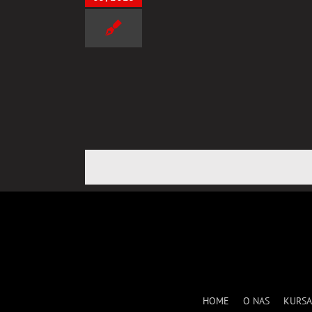
SUKCES przy 1szym PODEJŚCIU!
Uncategorized
HOME
O NAS
KURSA