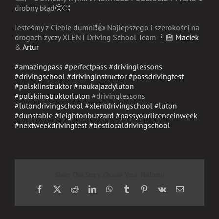
drobny błąd
🤩
👏
Jesteśmy z Ciebie dumni
❗️
👍
Najlepszego i szerokości na
drogach życzy XLENT Driving School Team
👨‍🏫
Maciek
&
Artur
#
amazingpass
#
perfectpass
#
drivinglessons
#
drivingschool
#
drivinginstructor
#
passdrivingtest
#
polskiinstruktor
#
naukajazdyluton
#
polskiinstruktorluton
#drivinglessons
#
lutondrivingschool
#
xlentdrivingschool
#
luton
#
dunstable
#
leightonbuzzard
#
passyourlicenceinweek
#
nextweekdrivingtest
#
bestlocaldrivingschool
Share This Story, Choose Your Platform!
Facebook
X
Reddit
LinkedIn
WhatsApp
Tumblr
Pinterest
Vk
Email