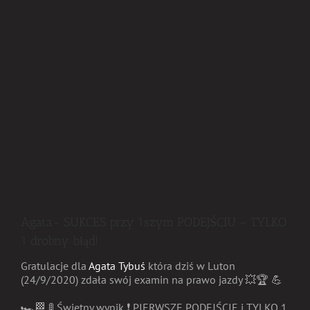
Agata- SUKCES przy 1szym PODEJŚCIU – TYLKO
1 drobny błąd!
Gratulacje
dla
Agata Tybuś
która dziś w Luton
(24/9/2020) zdała swój examin na prawo jazdy
💥
🏆
💪
🏎
🏁
🚦
Świetny wynik
❗️
PIERWSZE PODEJŚCIE i TYLKO 1