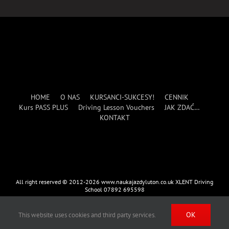
HOME
O NAS
KURSANCI-SUKCESY!
CENNIK
Kurs PASS PLUS
Driving Lesson Vouchers
JAK ZDAĆ…
KONTAKT
All right reserved © 2012-2026 www.naukajazdyluton.co.uk XLENT Driving
School 07892 695598
OK
This website uses cookies and third party services.
Facebook