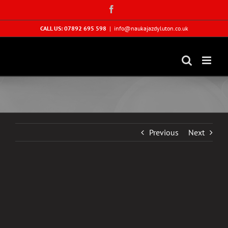
Skip
Facebook
to
content
CALL US: 07892 695 598
|
info@naukajazdyluton.co.uk
Previous
Next
View
Larger
Image