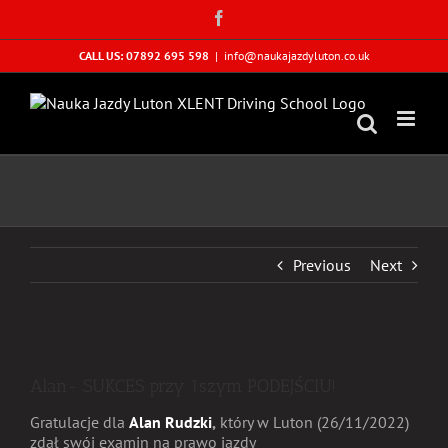
Skip
Facebook
to
content
CALL US: 07892 695 598
|
info@naukajazdyluton.co.uk
Previous
Next
View
Larger
Alan- SUKCES przy 1szym PODEJŚCIU!
Image
Gratulacje dla
Alan Rudzki
,
który w Luton (26/11/2022)
zdał swój examin na prawo jazdy