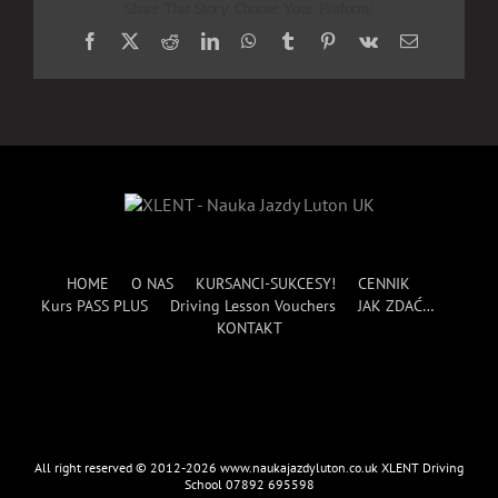
Share This Story, Choose Your Platform!
Facebook
X
Reddit
LinkedIn
WhatsApp
Tumblr
Pinterest
Vk
Email
HOME
O NAS
KURSANCI-SUKCESY!
CENNIK
Kurs PASS PLUS
Driving Lesson Vouchers
JAK ZDAĆ…
KONTAKT
All right reserved © 2012-2026 www.naukajazdyluton.co.uk XLENT Driving
School 07892 695598