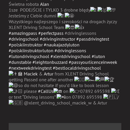
Świetna robota
Alan
1sze PODEJŚCIE i TYLKO 3 drobne błędy
Jesteśmy z Ciebie dumni
Wszystkiego najlepszego i szerokości na drogach życzy
XLENT Driving School Team
#amazingpass
#perfectpass
#drivinglessons
#drivingschool
#drivinginstructor
#passdrivingtest
#polskiinstruktor
#naukajazdyluton
#polskiinstruktorluton
#drivinglessons
#lutondrivingschool
#xlentdrivingschool
#luton
#dunstable
#leightonbuzzard
#passyourlicenceinweek
#nextweekdrivingtest
#bestlocaldrivingschool
Maciek
&
Artur
from XLENT Driving School
getting Passed one after another
so do not hasitate if you’d like to book lesson
please
#CallUs
on
07892 695598
or text “Driving lessons”
on 07892 695598
/
@xlent_driving_school_maciek_w & Artur