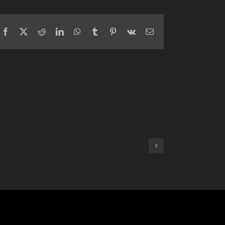
Facebook
X
Reddit
LinkedIn
WhatsApp
Tumblr
Pinterest
Vk
Email
veta= SUKCES przy
1szym PODEJŚCIU!