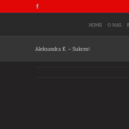
Skip
Facebook
to
content
HOME
O NAS
Aleksandra K. – Sukces!
View
Larger
Image