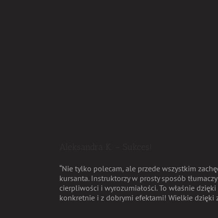
Aleksandra K. – Sukces!
“Nie tylko polecam, ale przede wszystkim zach
kursanta. Instruktorzy w prosty sposób tłumacz
cierpliwości i wyrozumiałości. To właśnie dzię
konkretnie i z dobrymi efektami! Wielkie dzięki z