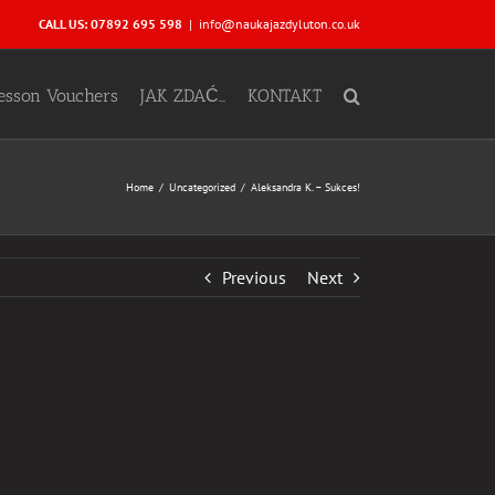
CALL US: 07892 695 598
|
info@naukajazdyluton.co.uk
Lesson Vouchers
JAK ZDAĆ…
KONTAKT
Home
Uncategorized
Aleksandra K. – Sukces!
Previous
Next