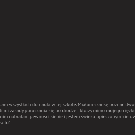
ęcam wszystkich do nauki w tej szkole. Miałam szansę poznać dwó
yli mi zasady poruszania się po drodze i którzy mimo mojego cięż
ki nim nabrałam pewności siebie i jestem świeżo upieczonym kier
a to”.