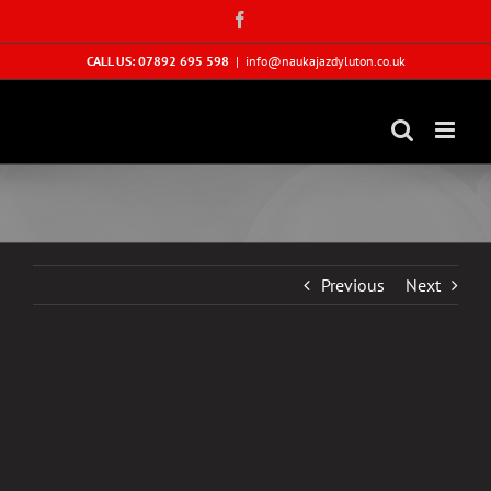
Skip
Facebook
to
content
CALL US: 07892 695 598
|
info@naukajazdyluton.co.uk
Previous
Next
View
Larger
Image