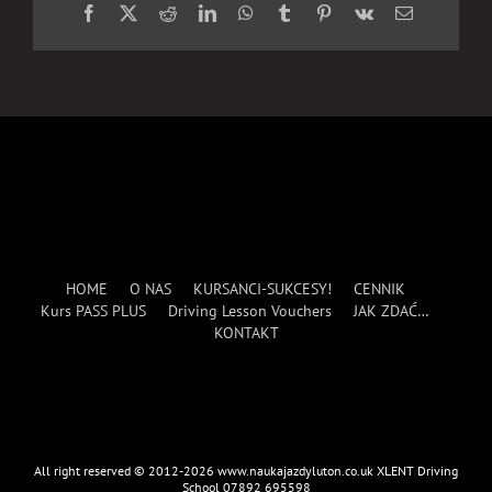
Facebook
X
Reddit
LinkedIn
WhatsApp
Tumblr
Pinterest
Vk
Email
HOME
O NAS
KURSANCI-SUKCESY!
CENNIK
Kurs PASS PLUS
Driving Lesson Vouchers
JAK ZDAĆ…
KONTAKT
All right reserved © 2012-2026 www.naukajazdyluton.co.uk XLENT Driving
School 07892 695598