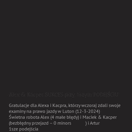
Alex & Kacper SUKCES przy 1szym PODEJŚCIU
Gratulacje dla Alexa i Kacpra, którzy wczoraj zdali swoje
examiny na prawo jazdy w Luton (12-3-2024)
Świetna robota Alex (4 małe błędy) i Maciek & Kacper
(bezbłędny przejazd – 0 minors
) i Artur
1sze podejścia