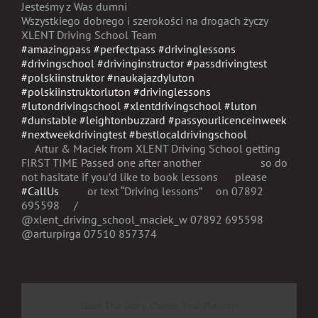
Jesteśmy z Was dumni
Wszystkiego dobrego i szerokości na drogach życzy
XLENT Driving School Team
#amazingpass
#perfectpass
#drivinglessons
#drivingschool
#drivinginstructor
#passdrivingtest
#polskiinstruktor
#naukajazdyluton
#polskiinstruktorluton
#drivinglessons
#lutondrivingschool
#xlentdrivingschool
#luton
#dunstable
#leightonbuzzard
#passyourlicenceinweek
#nextweekdrivingtest
#bestlocaldrivingschool
Artur & Maciek from XLENT Driving School getting
FIRST TIME Passed one after another
so do
not hasitate if you’d like to book lessons
please
#CallUs
or text “Driving lessons”
on 07892
695598
/
@xlent_driving_school_maciek_w 07892 695598
@arturpirga 07510 857374
Share This Story, Choose Your Platform!