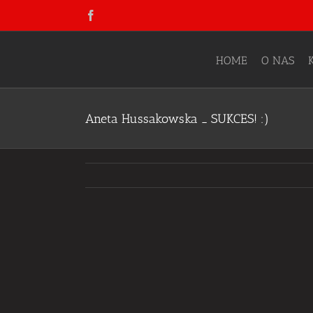
Skip
Facebook
to
content
HOME
O NAS
Aneta Hussakowska _ SUKCES! :)
View
Larger
Image