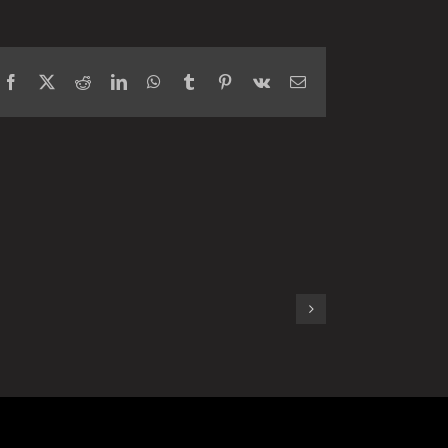
Facebook
X
Reddit
LinkedIn
WhatsApp
Tumblr
Pinterest
Vk
Email
veta= SUKCES przy
1szym PODEJŚCIU!