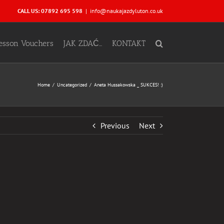
CALL US: 07892 695 598
|
info@naukajazdyluton.co.uk
Lesson Vouchers
JAK ZDAĆ…
KONTAKT
Home
Uncategorized
Aneta Hussakowska _ SUKCES! :)
Previous
Next