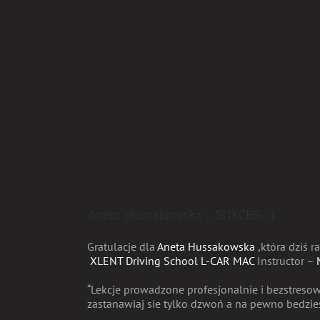
Aneta Hussakowska _ SUKCES! :)
Gratulacje dla
Aneta Hussakowska
,która dziś r
XLENT Driving School L-CAR MAC
Instructor –
“Lekcje prowadzone profesjonalnie i bezstresow
zastanawiaj sie tylko dzwoń a na pewno bedzie