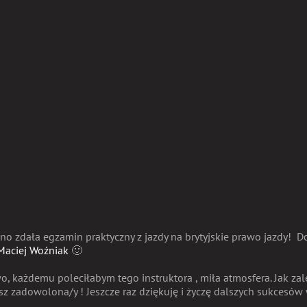
ano zdała egzamin praktyczny z jazdy na brytyjskie prawo jazdy!
Do
Maciej Woźniak
🙂
o, każdemu poleciłabym tego instruktora , miła atmosfera. Jak zal
sz zadowolona/y ! Jeszcze raz dziękuję i życzę dalszych sukces