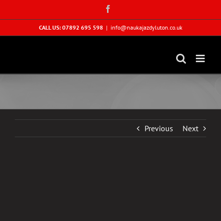
Skip
Facebook
to
content
CALL US: 07892 695 598
|
info@naukajazdyluton.co.uk
Previous
Next
View
Larger
Image