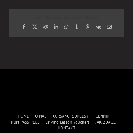
Share This Story, Choose Your Platform!
Facebook
X
Reddit
LinkedIn
WhatsApp
Tumblr
Pinterest
Vk
Email
HOME
O NAS
KURSANCI-SUKCESY!
CENNIK
Kurs PASS PLUS
Driving Lesson Vouchers
JAK ZDAĆ…
KONTAKT