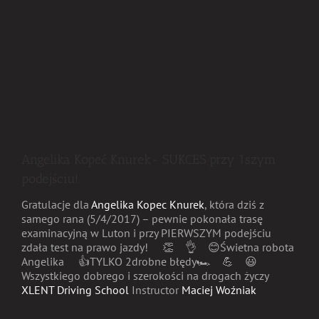
Angelika Kopeć Knurek- SUKCES przy 1szym
podejściu!
Gratulacje dla
Angelika Kopec Knurek
, która dziś z
samego rana (5/4/2017) – pewnie pokonała trasę
examinacyjną w Luton i przy PIERWSZYM podejściu
zdała test na prawo jazdy!
👏
👌
😊
Świetna robota
Angelika
👍
TYLKO 2drobne błędy🏎
💪
😃
Wszystkiego dobrego i szerokości na drogach życzy
XLENT Driving School
Instructor
Maciej Woźniak