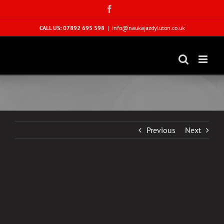
Skip
Facebook
to
content
CALL US: 07892 695 598
|
info@naukajazdyluton.co.uk
Previous
Next
View
Larger
Image