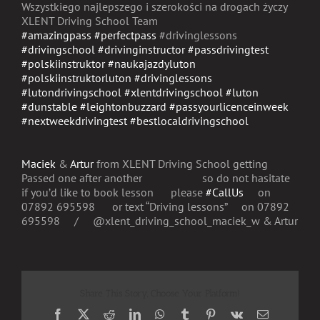
Wszystkiego najlepszego i szerokości na drogach życzy
XLENT Driving School Team
#amazingpass
#perfectpass
#drivinglessons
#drivingschool
#drivinginstructor
#passdrivingtest
#polskiinstruktor
#naukajazdyluton
#polskiinstruktorluton
#drivinglessons
#lutondrivingschool
#xlentdrivingschool
#luton
#dunstable
#leightonbuzzard
#passyourlicenceinweek
#nextweekdrivingtest
#bestlocaldrivingschool
Maciek
&
Artur
from XLENT Driving School getting
Passed one after another
so do not hasitate
if you’d like to book lesson
please
#CallUs
on
07892 695598
or text “Driving lessons”
on 07892
695598
/
@xlent_driving_school_maciek_w & Artur
Share This Story, Choose Your Platform!
Facebook
X
Reddit
LinkedIn
WhatsApp
Tumblr
Pinterest
Vk
Email