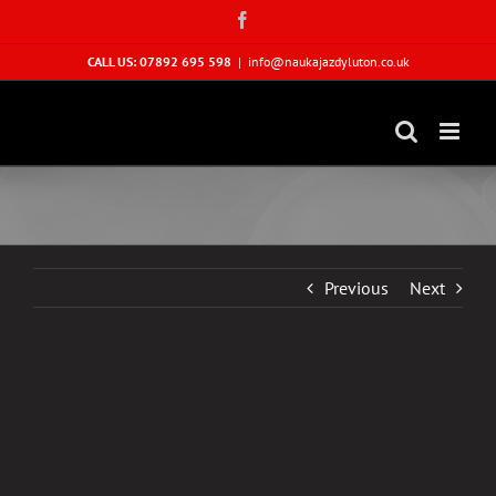
Skip
Facebook
to
content
CALL US: 07892 695 598
|
info@naukajazdyluton.co.uk
Previous
Next
View
Larger
Image