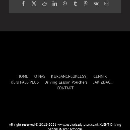
Facebook
X
Reddit
LinkedIn
WhatsApp
Tumblr
Pinterest
Vk
Email
HOME
O NAS
KURSANCI-SUKCESY!
CENNIK
Kurs PASS PLUS
Driving Lesson Vouchers
JAK ZDAĆ…
KONTAKT
All right reserved © 2012-2026 www.naukajazdyluton.co.uk XLENT Driving
School 07892 695598