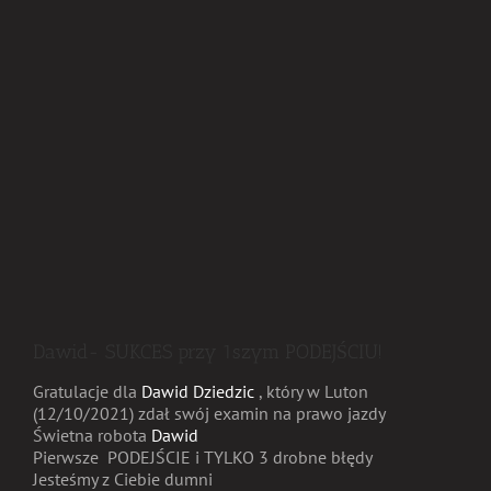
Dawid- SUKCES przy 1szym PODEJŚCIU!
Gratulacje dla
Dawid Dziedzic
, który w Luton
(12/10/2021) zdał swój examin na prawo jazdy
Świetna robota
Dawid
Pierwsze PODEJŚCIE i TYLKO 3 drobne błędy
Jesteśmy z Ciebie dumni