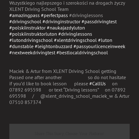
Wszystkiego najlepszego i szerokości na drogach życzy
XLENT Driving School Team
#amazingpass
#perfectpass
#drivinglessons
#drivingschool
#drivinginstructor
#passdrivingtest
#polskiinstruktor
#naukajazdyluton
#polskiinstruktorluton
#drivinglessons
#lutondrivingschool
#xlentdrivingschool
#luton
#dunstable
#leightonbuzzard
#passyourlicenceinweek
#nextweekdrivingtest
#bestlocaldrivingschool
Maciek & Artur from XLENT Driving School getting
Passed one after another
so do not hasitate
if you’d like to book lesson
please
#CallUs
on
07892 695598
or text “Driving lessons”
on 07892
695598
/
@xlent_driving_school_maciek_w & Artur
07510 857374
Share This Story, Choose Your Platform!