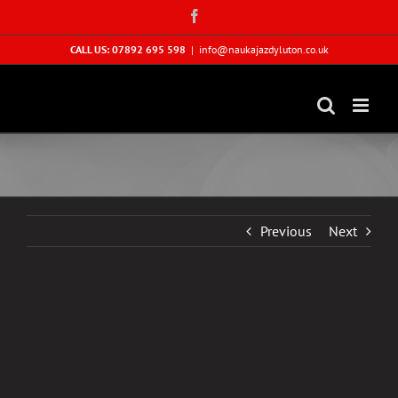
Skip
Facebook
to
content
CALL US: 07892 695 598
|
info@naukajazdyluton.co.uk
Previous
Next
View
Larger
Image