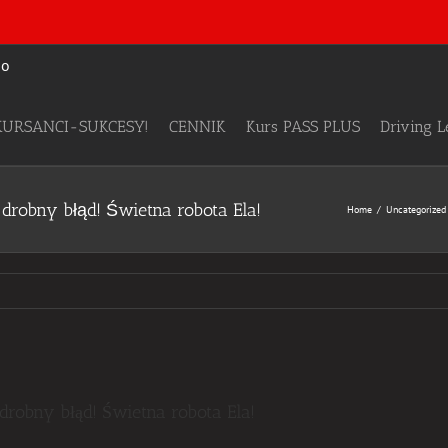
KURSANCI-SUKCESY!
CENNIK
Kurs PASS PLUS
Driving 
 drobny błąd! Świetna robota Ela!
Home
Uncategorized
drobny błąd! Świetna robota Ela!