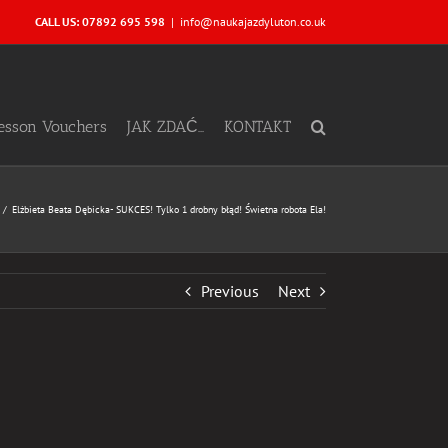
CALL US: 07892 695 598
|
info@naukajazdyluton.co.uk
Lesson Vouchers
JAK ZDAĆ…
KONTAKT
Elżbieta Beata Dębicka- SUKCES! Tylko 1 drobny błąd! Świetna robota Ela!
Previous
Next