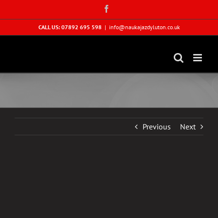
Skip
Facebook
to
content
CALL US: 07892 695 598
|
info@naukajazdyluton.co.uk
Previous
Next
View
Larger
Image