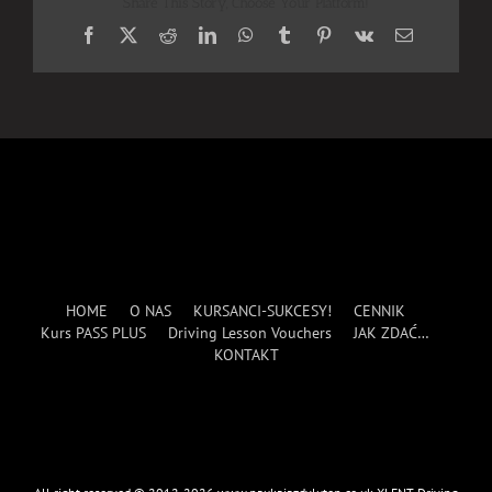
Share This Story, Choose Your Platform!
Facebook
X
Reddit
LinkedIn
WhatsApp
Tumblr
Pinterest
Vk
Email
HOME
O NAS
KURSANCI-SUKCESY!
CENNIK
Kurs PASS PLUS
Driving Lesson Vouchers
JAK ZDAĆ…
KONTAKT