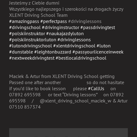
Jesteśmy z Ciebie dumni
Wszystkiego najlepszego i szerokości na drogach życzy
XLENT Driving School Team
#amazingpass
#perfectpass
#drivinglessons
#drivingschool
#drivinginstructor
#passdrivingtest
#polskiinstruktor
#naukajazdyluton
#polskiinstruktorluton
#drivinglessons
#lutondrivingschool
#xlentdrivingschool
#luton
#dunstable
#leightonbuzzard
#passyourlicenceinweek
#nextweekdrivingtest
#bestlocaldrivingschool
Maciek & Artur from XLENT Driving School getting
Passed one after another
so do not hasitate
if you’d like to book lesson
please
#CallUs
on
07892 695598
or text “Driving lessons”
on 07892
695598
/
@xlent_driving_school_maciek_w & Artur
07510 857374