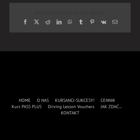
Share This Story, Choose Your Platform!
Facebook
X
Reddit
LinkedIn
WhatsApp
Tumblr
Pinterest
Vk
Email
HOME
O NAS
KURSANCI-SUKCESY!
CENNIK
Kurs PASS PLUS
Driving Lesson Vouchers
JAK ZDAĆ…
KONTAKT