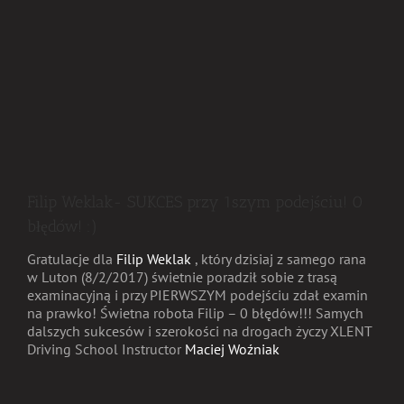
Filip Weklak- SUKCES przy 1szym podejściu! 0
błędów! :)
Gratulacje dla
Filip Weklak
, który dzisiaj z samego rana
w Luton (8/2/2017) świetnie poradził sobie z trasą
examinacyjną i przy PIERWSZYM podejściu zdał examin
na prawko! Świetna robota Filip – 0 błędów!!! Samych
dalszych sukcesów i szerokości na drogach życzy XLENT
Driving School Instructor
Maciej Woźniak