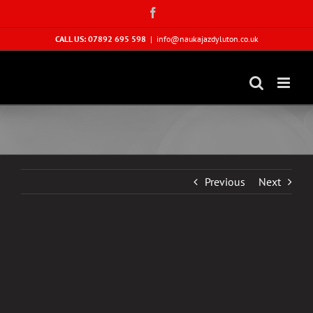
Skip
Facebook
to
content
CALL US: 07892 695 598
|
info@naukajazdyluton.co.uk
Previous
Next
View
Larger
Image