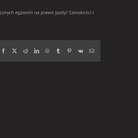
rycznych egzamin na prawo jazdy!
Szerokości i
Facebook
X
Reddit
LinkedIn
WhatsApp
Tumblr
Pinterest
Vk
Email
Ola- SUKCES przy
veta= SUKCES przy
1szym PODEJŚCIU z 1
1szym PODEJŚCIU!
BŁĘDEM!