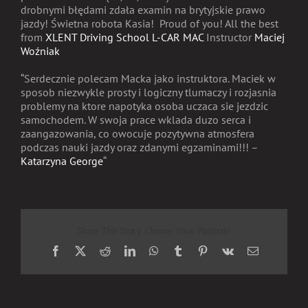
drobnymi błędami zdała examin na brytyjskie prawo
jazdy! Świetna robota Kasia! Proud of you! All the best
from
XLENT Driving School L-CAR MAC
Instructor
Maciej
Woźniak
“Serdecznie polecam Macka jako instruktora. Maciek w
sposob niezwykle prosty i logiczny tlumaczy i rozjasnia
problemy na ktore napotyka osoba uczaca sie jezdzic
samochodem. W swoja prace wklada duzo serca i
zaangazowania, co owocuje pozytywna atmosfera
podczas nauki jazdy oraz zdanymi egzaminami!!! –
Katarzyna George
“
Share This Story, Choose Your Platform!
Facebook
X
Reddit
LinkedIn
WhatsApp
Tumblr
Pinterest
Vk
Email