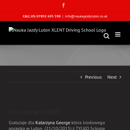
Skip
Facebook
to
content
CALL US: 07892 695 598
|
info@naukajazdyluton.co.uk
Previous
Next
View
Larger
Kasia George-SUKCES!
Image
Gratulaje dla
Katarzyna George
która środowego
poranka w Luton (21/10/2015) z TYLKO 5cioma