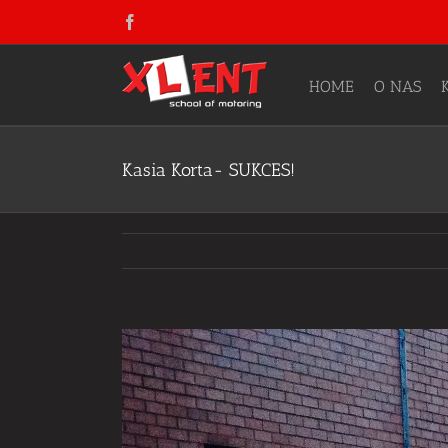
Skip
Facebook
to
content
HOME
O NAS
Kasia Korta- SUKCES!
View
Larger
Image