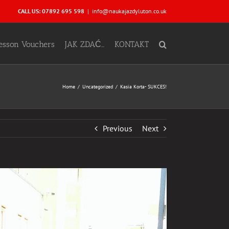
CALL US: 07892 695 598
|
info@naukajazdyluton.co.uk
Lesson Vouchers
JAK ZDAĆ…
KONTAKT
Home
Uncategorized
Kasia Korta- SUKCES!
Previous
Next