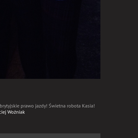
ytyjskie prawo jazdy! Świetna robota Kasia!
iej Woźniak