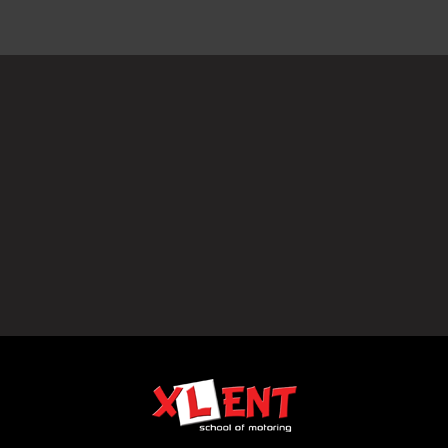
Olaf- SUKCES przy
I
aulina- SUKCES
1szym PODEJŚCIU!