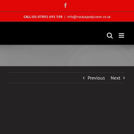
Skip
Facebook
to
content
CALL US: 07892 695 598
|
info@naukajazdyluton.co.uk
Previous
Next
View
Larger
Image