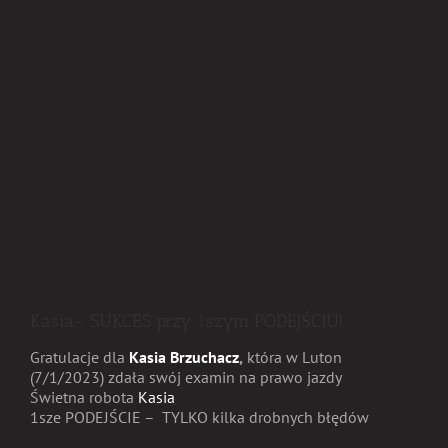
Kasia- SUKCES przy 1szym PODEJŚCIU!
Gratulacje dla
Kasia Brzuchacz
,
która w Luton
(7/1/2023) zdała swój examin na prawo jazdy
Świetna robota
Kasia
1sze PODEJŚCIE – TYLKO kilka drobnych błędów