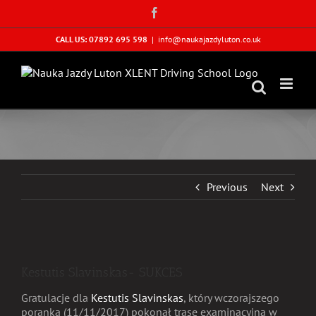
Skip
Facebook
to
content
CALL US: 07892 695 598
|
info@naukajazdyluton.co.uk
Previous
Next
View
Larger
Kestutis Slavinskas- SUKCES
Image
Gratulacje
dla
Kestutis Slavinskas
, który wczorajszego
poranka (11/11/2017) pokonał trasę examinacyjną w