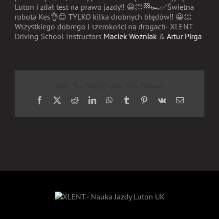
Luton i zdał test na prawo jazdy
‼️
😀
👏
🏁
🏎
✅
Świetna
robota Kes
👌
😊
TYLKO kilka drobnych błędów
‼️
😀
👏
Wszystkiego dobrego i szerokości na drogach- XLENT
Driving School Instructors
Maciek Woźniak
&
Artur Pirga
Share This Story, Choose Your Platform!
Facebook
X
Reddit
LinkedIn
WhatsApp
Tumblr
Pinterest
Vk
Email