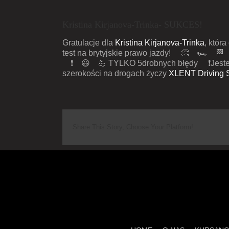
Kristina Kirjanova-Trinka- SUKCES!
Gratulacje
dla
Kristina Kirjanova-Trinka
, któr
test na brytyjskie prawo jazdy!
👏
🏎
🏁
❗️
😃
💪
TYLKO 5drobnych błędy
❗️
Jest
szerokości na drogach życzy
XLENT Driving 
Share This Story, Choose Your Platform!