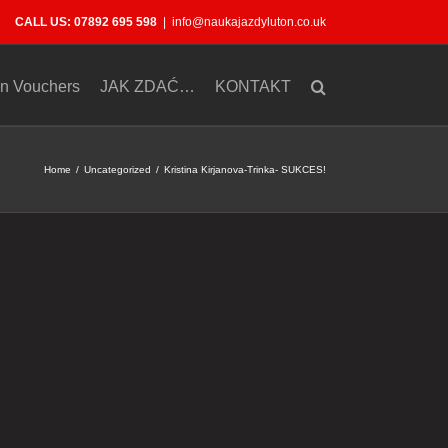
CALL US: 07892 695 598
|
info@naukajazdyluton.co.uk
on Vouchers
JAK ZDAĆ…
KONTAKT
Home
Uncategorized
Kristina Kirjanova-Trinka- SUKCES!