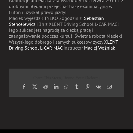
Gratulacje dla Maćka Gładysia który 18 czerwca 2015 z 2
drobnymi błędami przejechał trasę examinacyjną w
Luton i uzyskał prawo jazdy!
Maciek wyjeździł TYLKO 20godzin z
Sebastian
Stencelewicz
i 3h z XLENT Driving School L-CAR MAC!
Jego sukces jest nagrodą za cieżką pracę i
zaangażowanie podczas kursu! Świetna robota Maciek!
Wszystkiego dobrego i samych sukcesów życzy
XLENT
Driving School L-CAR MAC
instructor
Maciej Woźniak
Share This Story, Choose Your Platform!
Facebook
X
Reddit
LinkedIn
WhatsApp
Tumblr
Pinterest
Vk
Email