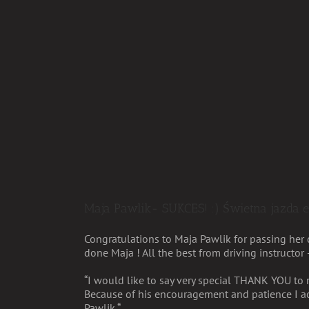
Maja Pawlik- SUKCES! :) Świetna jazda 
Congratulations to Maja Pawlik for passing her 
done Maja ! All the best from driving instructor
“I would like to say very special THANK YOU to 
Because of his encouragement and patience I a
Pawlik “