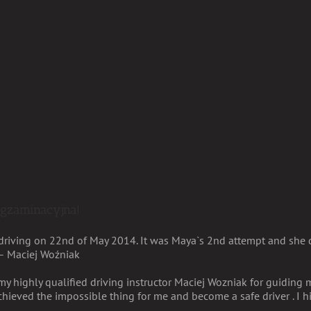
egzaminacyjna!
driving on 22nd of May 2014. It was Maya`s 2nd attempt and she did
 – Maciej Woźniak
my highly qualified driving instructor Maciej Wozniak for guiding
chieved the impossible thing for me and become a safe driver . 