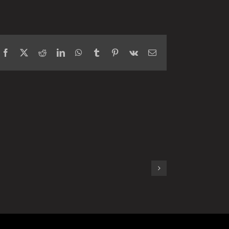
Facebook
X
Reddit
LinkedIn
WhatsApp
Tumblr
Pinterest
Vk
Email
veta= SUKCES przy
1szym PODEJŚCIU!