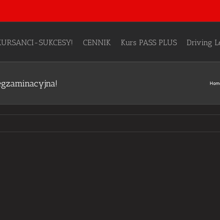
KURSANCI-SUKCESY!
CENNIK
Kurs PASS PLUS
Driving 
egzaminacyjna!
Hom