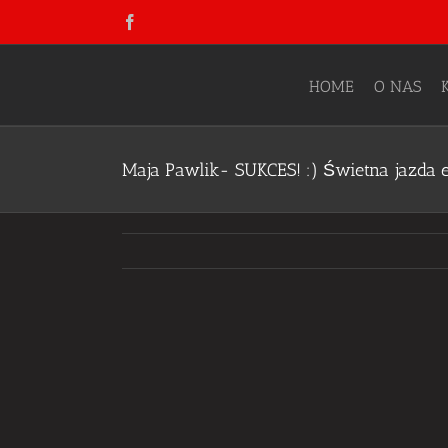
Skip
Facebook
to
content
HOME
O NAS
Maja Pawlik- SUKCES! :) Świetna jazda 
View
Larger
Image