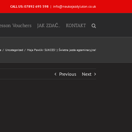
CALL US: 07892 695 598
|
info@naukajazdyluton.co.uk
Lesson Vouchers
JAK ZDAĆ…
KONTAKT
e
Uncategorized
Maja Pawlik- SUKCES! :) Świetna jazda egzaminacyjna!
Previous
Next