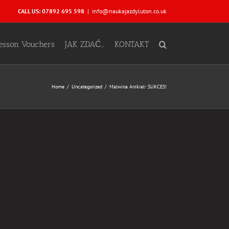
CALL US: 07892 695 598
|
info@naukajazdyluton.co.uk
Lesson Vouchers
JAK ZDAĆ…
KONTAKT
Home
Uncategorized
Malwina Anikiel- SUKCES!