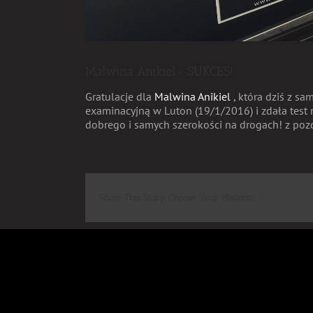
Malwina Anikiel- SUKCES!
Gratulacje dla
Malwina Anikiel
, która dziś z s
examinacyjną w Luton (19/1/2016) i zdała test 
dobrego i samych szerokości na drogach! z po
Share This Story, Choose Your Platform!