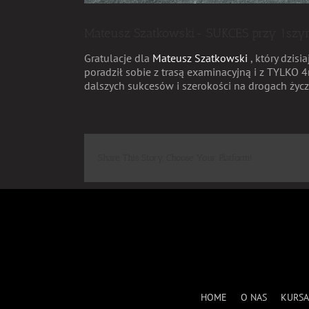
Mateusz Szatkowski- SUKCES przy 1szy
Gratulacje dla
Mateusz Szatkowski
, który dzis
poradził sobie z trasą examinacyjną i z TYLK
dalszych sukcesów i szerokości na drogach życ
Share This Story, Choose Your Platform!
HOME
O NAS
KURSA