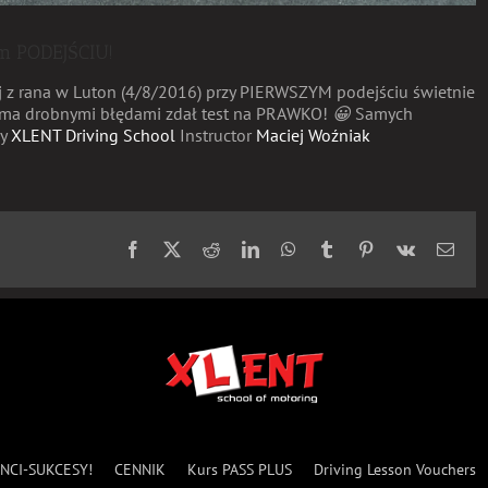
m PODEJŚCIU!
iaj z rana w Luton (4/8/2016) przy PIERWSZYM podejściu świetnie
O 4ma drobnymi błędami zdał test na PRAWKO!
😀
Samych
zy
XLENT Driving School
Instructor
Maciej Woźniak
Facebook
X
Reddit
LinkedIn
WhatsApp
Tumblr
Pinterest
Vk
Emai
NCI-SUKCESY!
CENNIK
Kurs PASS PLUS
Driving Lesson Vouchers