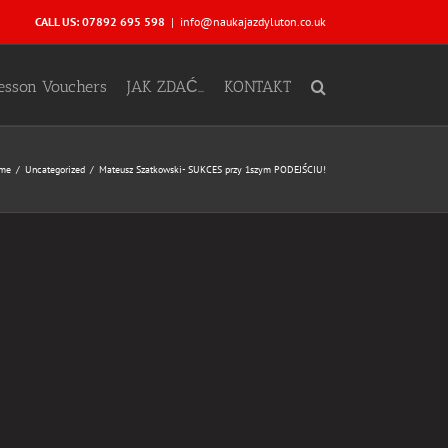
CALL US: 07892 695 598
|
info@naukajazdyluton.co.uk
Lesson Vouchers
JAK ZDAĆ…
KONTAKT
me
Uncategorized
Mateusz Szatkowski- SUKCES przy 1szym PODEJŚCIU!