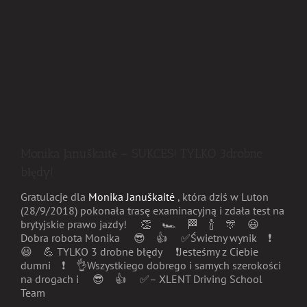
Monika Januškaitė – SUKCES! TYLKO 3drobne
błędy!
Gratulacje
dla
Monika Januškaitė
, która dziś w Luton
(28/9/2018) pokonała trasę examinacyjną i zdała test na
brytyjskie prawo jazdy!
👏
🏎
🏁
🍾
🎊
😃
Dobra robota Monika
😎
👍
✅
Świetny wynik
❗️
😃
💪
TYLKO 3 drobne błędy
❗️
Jesteśmy z Ciebie
dumni
❗️
👌
Wszystkiego dobrego i samych szerokości
na drogach i
😎
👍
✅
– XLENT Driving School
Team