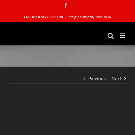
Skip
Facebook
to
content
CALL US: 07892 695 598
|
info@naukajazdyluton.co.uk
Previous
Next
View
Larger
Image