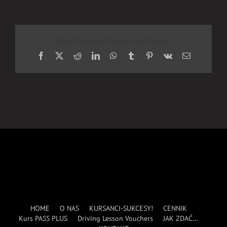
Share This Story, Choose Your Platform!
Facebook
X
Reddit
LinkedIn
WhatsApp
Tumblr
Pinterest
Vk
Email
HOME
O NAS
KURSANCI-SUKCESY!
CENNIK
Kurs PASS PLUS
Driving Lesson Vouchers
JAK ZDAĆ…