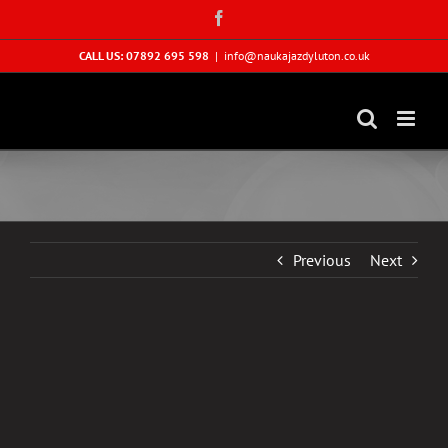
Skip
Facebook
to
content
CALL US: 07892 695 598
|
info@naukajazdyluton.co.uk
Previous
Next
View
Larger
Image