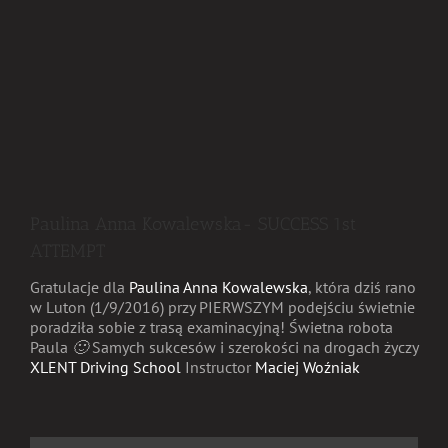
Paulina Anna Kowalewska- SUCCESS 1st
ATTEMPT
Gratulacje dla
Paulina Anna Kowalewska
, która dziś rano
w Luton (1/9/2016) przy PIERWSZYM podejściu świetnie
poradziła sobie z trasą examinacyjną! Świetna robota
Paula
🙂
Samych sukcesów i szerokości na drogach życzy
XLENT Driving School
Instructor
Maciej Woźniak