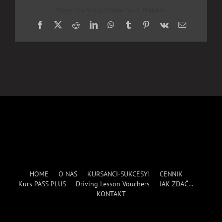
Share This Story, Choose Your Platform!
Facebook
X
Reddit
LinkedIn
WhatsApp
Tumblr
Pinterest
Vk
Email
HOME
O NAS
KURSANCI-SUKCESY!
CENNIK
Kurs PASS PLUS
Driving Lesson Vouchers
JAK ZDAĆ…
KONTAKT