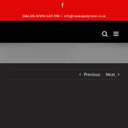
Skip
Facebook
to
content
CALL US: 07892 695 598
|
info@naukajazdyluton.co.uk
Previous
Next
View
Larger
Image