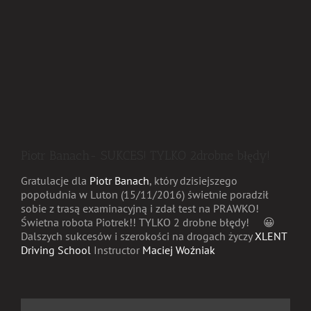
Piotr Banach- SUKCES! TYLKO 2drobne błędy!
Gratulacje dla
Piotr Banach
, który dzisiejszego
popołudnia w Luton (15/11/2016) świetnie poradził
sobie z trasą examinacyjną i zdał test na PRAWKO!
Świetna robota Piotrek!! TYLKO 2 drobne błędy!
😀
Dalszych sukcesów i szerokości na drogach życzy
XLENT
Driving School
Instructor
Maciej Woźniak