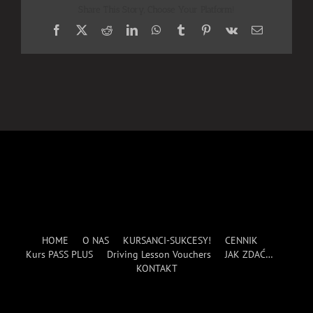
Share This Story, Choose Your Platform!
Facebook
X
Reddit
LinkedIn
WhatsApp
Tumblr
Pinterest
Vk
Email
HOME
O NAS
KURSANCI-SUKCESY!
CENNIK
Kurs PASS PLUS
Driving Lesson Vouchers
JAK ZDAĆ…
KONTAKT