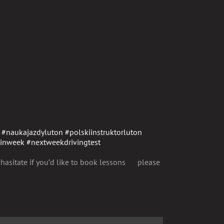
#naukajazdyluton
#polskiinstruktorluton
einweek
#nextweekdrivingtest
hasitate if you’d like to book lessons
please