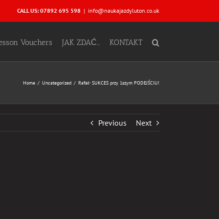
CALL US: 07892 695 598
|
info@naukajazdyluton.co.uk
Lesson Vouchers
JAK ZDAĆ…
KONTAKT
Home
Uncategorized
Rafał- SUKCES przy 1szym PODEJŚCIU!
Previous
Next