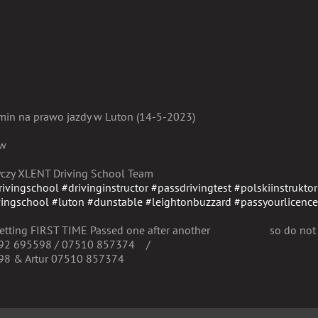
min na prawo jazdy w Luton (14-5-2023)
ów
życzy XLENT Driving School Team
rivingschool
#drivinginstructor
#passdrivingtest
#polskiinstruktor
vingschool
#luton
#dunstable
#leightonbuzzard
#passyourlicenc
tting FIRST TIME Passed one after another
so do not 
92 695598 / 07510 857374
/
98 & Artur 07510 857374