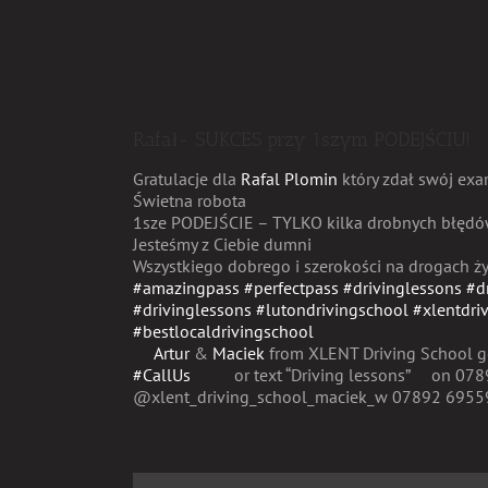
Rafał- SUKCES przy 1szym PODEJŚCIU!
Gratulacje dla
Rafal Plomin
który zdał swój exa
Świetna robota
1sze PODEJŚCIE – TYLKO kilka drobnych błęd
Jesteśmy z Ciebie dumni
Wszystkiego dobrego i szerokości na drogach 
#amazingpass
#perfectpass
#drivinglessons
#d
#drivinglessons
#lutondrivingschool
#xlentdri
#bestlocaldrivingschool
Artur
&
Maciek
from XLENT Driving School ge
#CallUs
or text “Driving lessons”
on 078
@xlent_driving_school_maciek_w 07892 6955