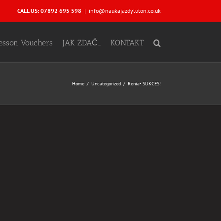
CALL US: 07892 695 598
|
info@naukajazdyluton.co.uk
Lesson Vouchers
JAK ZDAĆ…
KONTAKT
Home
Uncategorized
Renia- SUKCES!