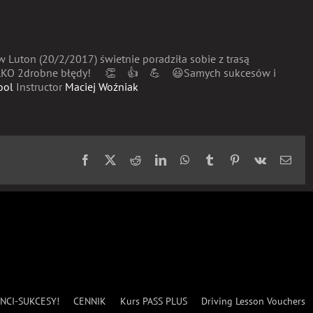
 w Luton (20/2/2017) świetnie poradziła sobie z trasą
KO 2drobne błędy!
👏
👍
💪
😃
Samych sukcesów i
ool
Instructor
Maciej Woźniak
Facebook
X
Reddit
LinkedIn
WhatsApp
Tumblr
Pinterest
Vk
Emai
NCI-SUKCESY!
CENNIK
Kurs PASS PLUS
Driving Lesson Vouchers