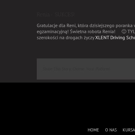
Renia- SUKCES!
Gratulacje dla Reni, która dzisiejszego poranka
egzaminacyjną! Świetna robota Renia!
🙂
TYL
szerokości na drogach życzy
XLENT Driving Sch
Share This Story, Choose Your Platform!
HOME
O NAS
KURSA