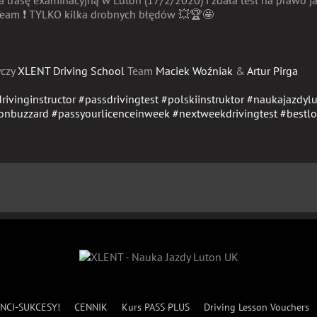
a trasę examinacyjną w Luton (17/2/2020) i zdała test na prawo j
 Team
❗️
TYLKO kilka drobnych błędów
💥🏆🤩
yczy
XLENT Driving School
Team
Maciek Woźniak
&
Artur Pirga
drivinginstructor
#
passdrivingtest
#
polskiinstruktor
#
naukajazdyl
tonbuzzard
#
passyourlicenceinweek
#
nextweekdrivingtest
#
bestlo
NCI-SUKCESY!
CENNIK
Kurs PASS PLUS
Driving Lesson Vouchers