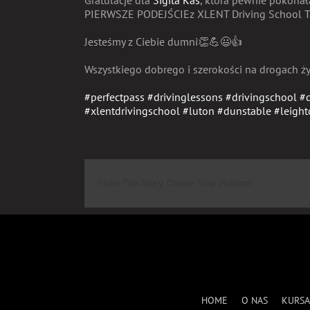
Gratulacje dla
Sigita Kas
, która pewnie pokonał
PIERWSZE PODEJŚCIEz XLENT Driving School
Jesteśmy z Ciebie dumni
👏
💪
😃
👍
Wszystkiego dobrego
i szerokości na drogach ż
#
perfectpass
#
drivinglessons
#
drivingschool
#
#
xlentdrivingschool
#
luton
#
dunstable
#
leigh
Share This Story, Choose Your Platform!
HOME
O NAS
KURSA