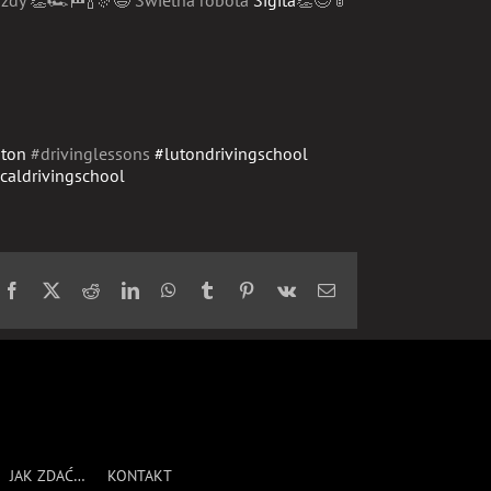
azdy
👏
🏎
🏁
🍾
🎊
😃
Świetna robota
Sigita
👏
😊
🚦
uton
#drivinglessons
#
lutondrivingschool
caldrivingschool
Facebook
X
Reddit
LinkedIn
WhatsApp
Tumblr
Pinterest
Vk
Email
JAK ZDAĆ…
KONTAKT