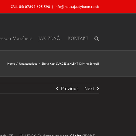
CALL US: 07892 695 598
|
info@naukajazdyluton.co.uk
Lesson Vouchers
JAK ZDAĆ…
KONTAKT
Home
Uncategorized
Sigita Kas- SUKCES z XLENT Driving School!
Previous
Next