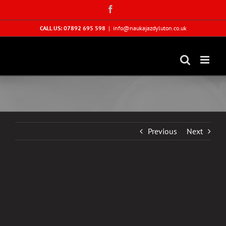
Skip
Facebook
to
content
CALL US: 07892 695 598
|
info@naukajazdyluton.co.uk
Previous
Next
View
Larger
Image