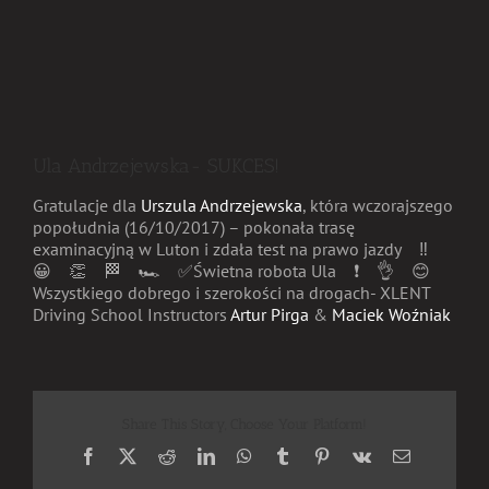
Ula Andrzejewska- SUKCES!
Gratulacje
dla
Urszula Andrzejewska
, która wczorajszego
popołudnia (16/10/2017) – pokonała trasę
examinacyjną w Luton i zdała test na prawo jazdy
‼️
😀
👏
🏁
🏎
✅
Świetna robota Ula
❗️
👌
😊
Wszystkiego dobrego i szerokości na drogach- XLENT
Driving School Instructors
Artur Pirga
&
Maciek Woźniak
Share This Story, Choose Your Platform!
Facebook
X
Reddit
LinkedIn
WhatsApp
Tumblr
Pinterest
Vk
Email